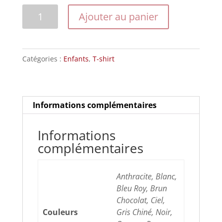
quantité
Ajouter au panier
de
Psycho
Anarchy
Catégories :
Enfants
,
T-shirt
Red
Informations complémentaires
Informations
complémentaires
Anthracite, Blanc,
Bleu Roy, Brun
Chocolat, Ciel,
Couleurs
Gris Chiné, Noir,