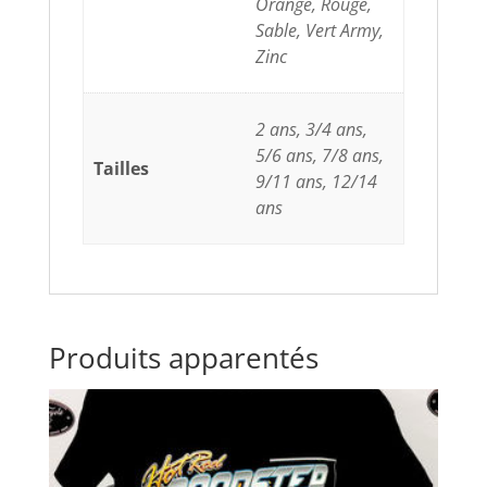
Orange, Rouge,
Sable, Vert Army,
Zinc
2 ans, 3/4 ans,
5/6 ans, 7/8 ans,
Tailles
9/11 ans, 12/14
ans
Produits apparentés