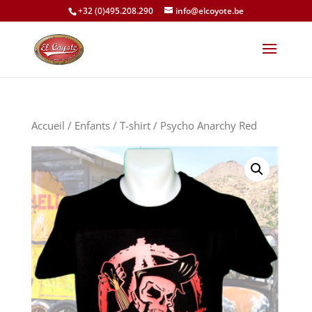
+32 (0)495.208.290
info@elcoyote.be
Accueil
/
Enfants
/
T-shirt
/ Psycho Anarchy Red