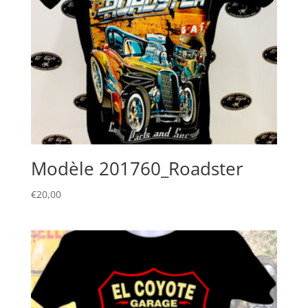
Modèle 201760_Roadster
€
20,00