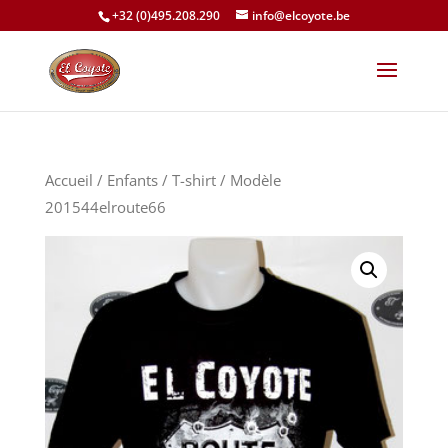
+32 (0)495.208.290
info@elcoyote.be
Accueil
/
Enfants
/
T-shirt
/ Modèle
201544elroute66