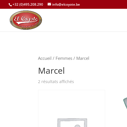
+32 (0)495.208.290
info@elcoyote.be
Accueil
/
Femmes
/ Marcel
Marcel
2 résultats affichés