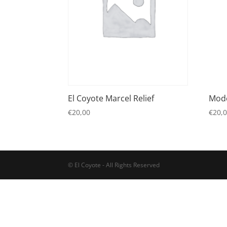
El Coyote Marcel Relief
Modè
€
20,00
€
20,
© El Coyote - All Rights Reserved