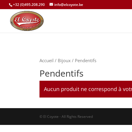
+32 (0)495.208.290
info@elcoyote.be
Accueil
/
Bijoux
/ Pendentifs
Pendentifs
Aucun produit ne correspond à votr
© El Coyote - All Rights Reserved