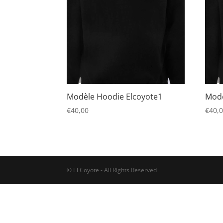
Modèle Hoodie Elcoyote1
Modè
€
40,00
€
40,
© El Coyote - All Rights Reserved