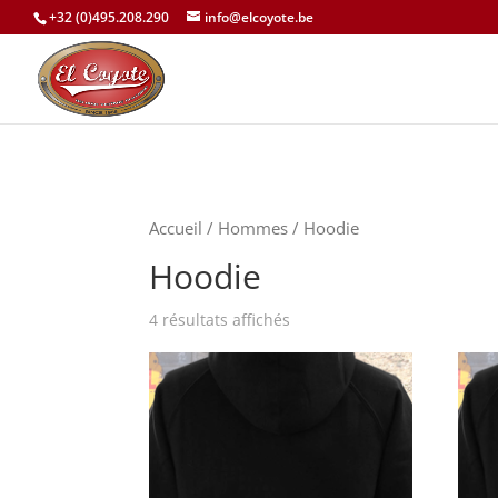
+32 (0)495.208.290
info@elcoyote.be
Accueil
/
Hommes
/ Hoodie
Hoodie
4 résultats affichés