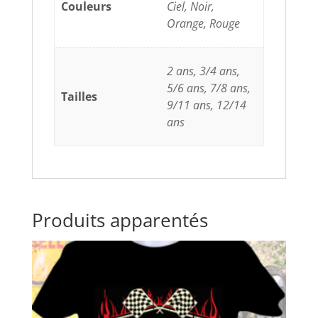
Couleurs
Ciel, Noir,
Orange, Rouge
2 ans, 3/4 ans,
5/6 ans, 7/8 ans,
Tailles
9/11 ans, 12/14
ans
Produits apparentés