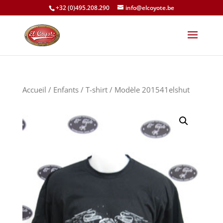
+32 (0)495.208.290
info@elcoyote.be
Accueil
/
Enfants
/
T-shirt
/ Modèle 201541elshut