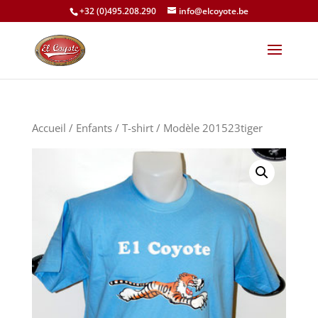
+32 (0)495.208.290
info@elcoyote.be
Accueil
/
Enfants
/
T-shirt
/ Modèle 201523tiger