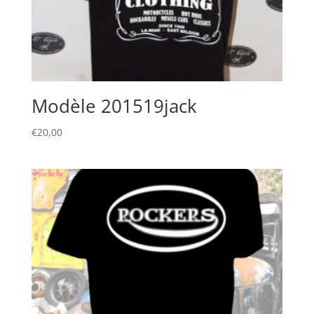
Modèle 201519jack
€
20,00