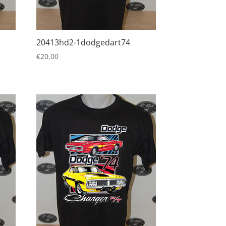
20413hd2-1dodgedart74
€
20,00