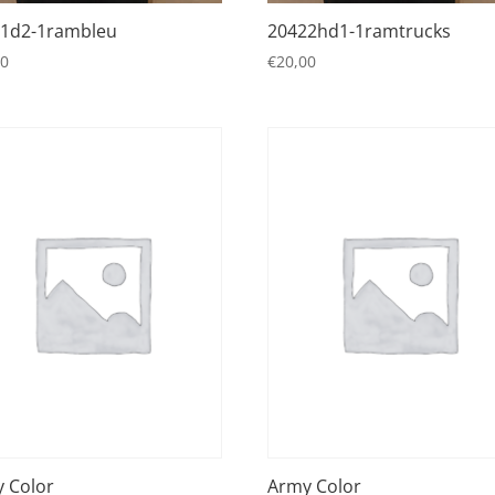
1d2-1rambleu
20422hd1-1ramtrucks
00
€
20,00
 Color
Army Color