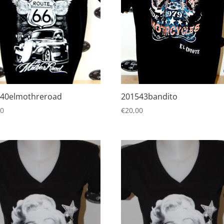
40elmothreroad
201543bandito
00
€
20,00