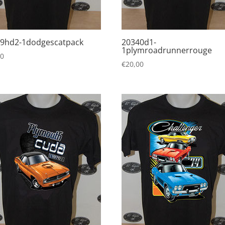
9hd2-1dodgescatpack
20340d1-
1plymroadrunnerrouge
00
€
20,00