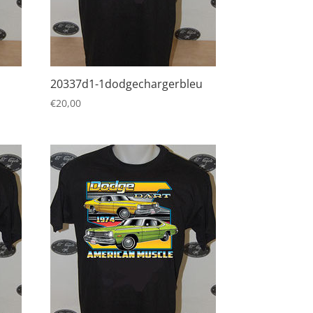
20337d1-1dodgechargerbleu
€
20,00