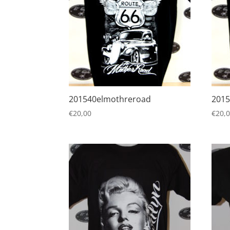
201540elmothreroad
2015
€
20,00
€
20,