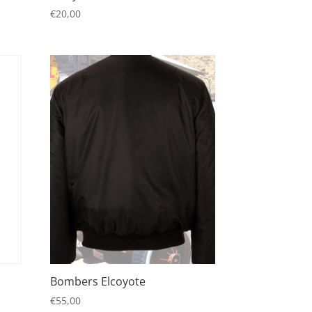
€
20,00
Bombers Elcoyote
€
55,00