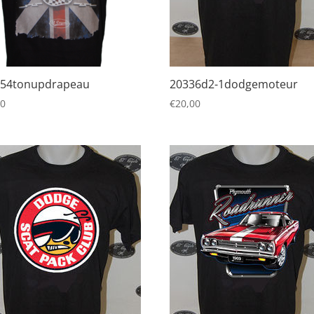
854tonupdrapeau
20336d2-1dodgemoteur
00
€
20,00