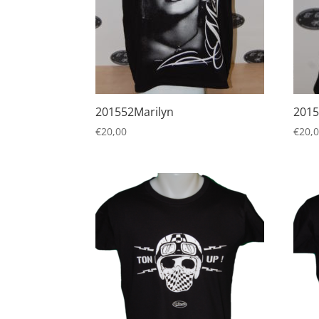
201552Marilyn
201
€
20,00
€
20,