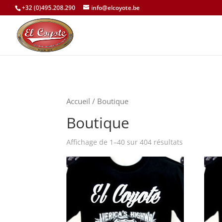
+32 (0)495.208.290
info@elcoyote.be
Accueil
/ Boutique
Boutique
Affichage de 1–40 sur 404 résultats