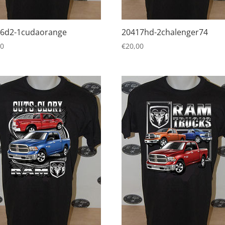
6d2-1cudaorange
20417hd-2chalenger74
00
€
20,00