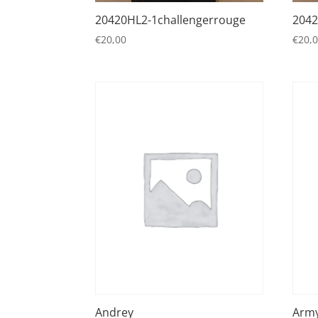
20420HL2-1challengerrouge
2042
€
20,00
€
20,
Andrey
Army