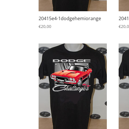
20415e4-1dodgehemiorange
2041
€
20,00
€
20,