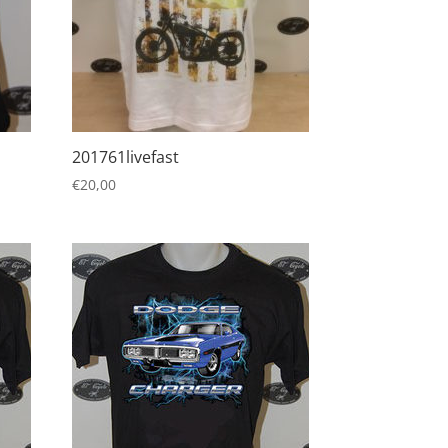
201761livefast
€
20,00