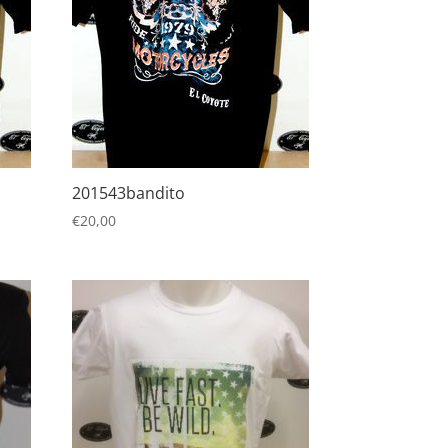
201543bandito
€
20,00