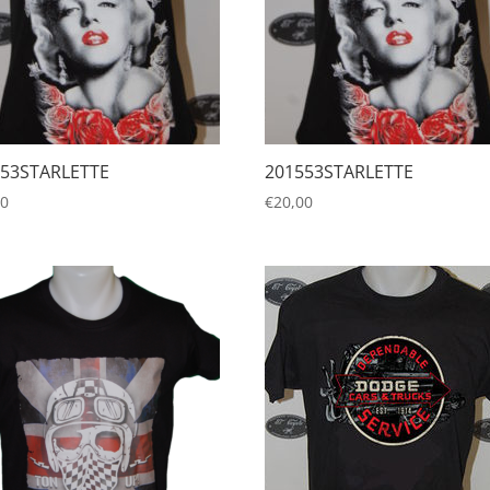
553STARLETTE
201553STARLETTE
00
€
20,00