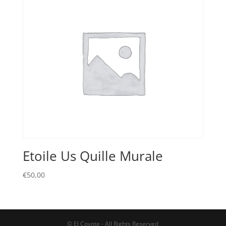
Etoile Us Quille Murale
€
50,00
© El Coyote - All Rights Reserved