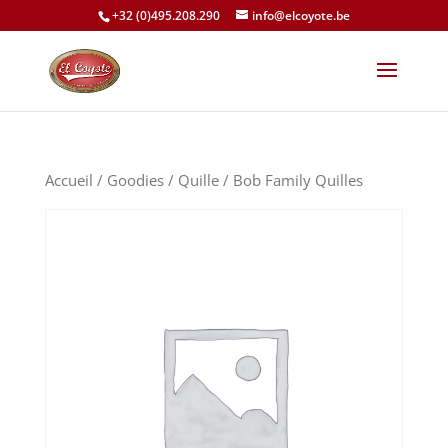
+32 (0)495.208.290
info@elcoyote.be
Accueil
/
Goodies
/
Quille
/ Bob Family Quilles