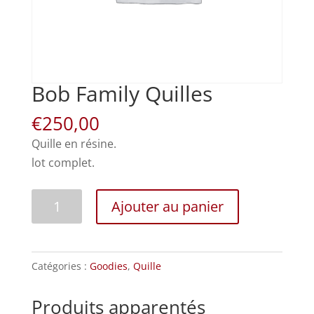
Bob Family Quilles
€
250,00
Quille en résine.
lot complet.
quantité
Ajouter au panier
de
Bob
Family
Catégories :
Goodies
,
Quille
Quilles
Produits apparentés