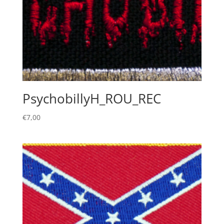
PsychobillyH_ROU_REC
€
7,00