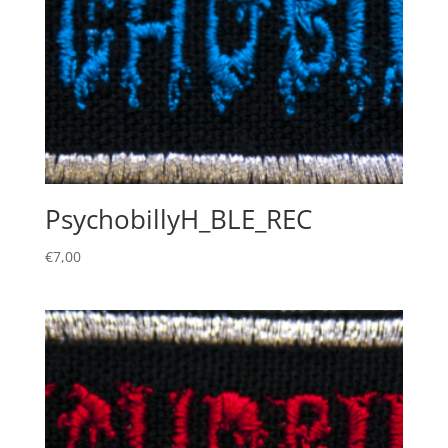
PsychobillyH_BLE_REC
€
7,00