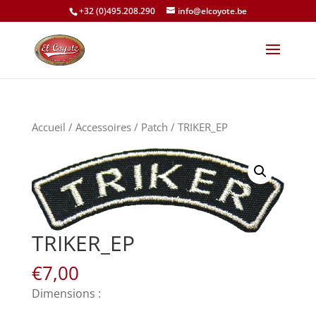
+32 (0)495.208.290
info@elcoyote.be
Accueil
/
Accessoires
/
Patch
/ TRIKER_EP
TRIKER_EP
€
7,00
Dimensions :