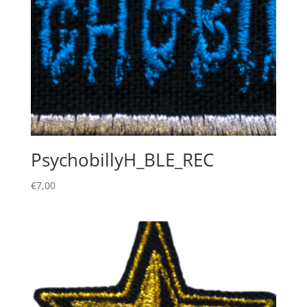
PsychobillyH_BLE_REC
€
7,00