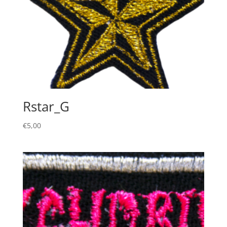
Rstar_G
€
5,00