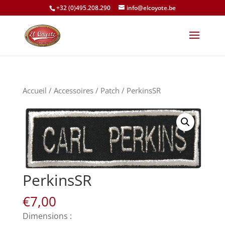
+32 (0)495.208.290
info@elcoyote.be
Accueil
/
Accessoires
/
Patch
/ PerkinsSR
PerkinsSR
€
7,00
Dimensions :