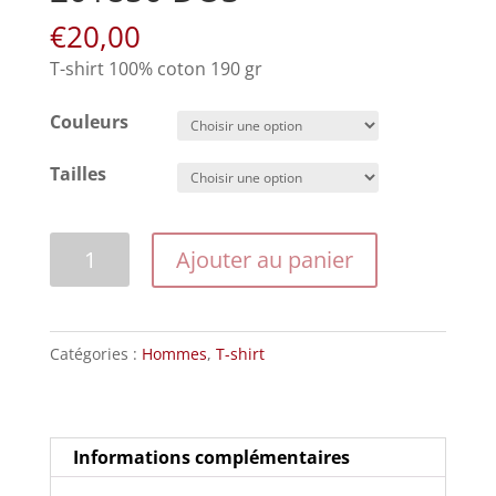
€
20,00
T-shirt 100% coton 190 gr
Couleurs
Tailles
quantité
Ajouter au panier
de
Modèle
Rockers
Catégories :
Hommes
,
T-shirt
oval
201850
DOS
Informations complémentaires