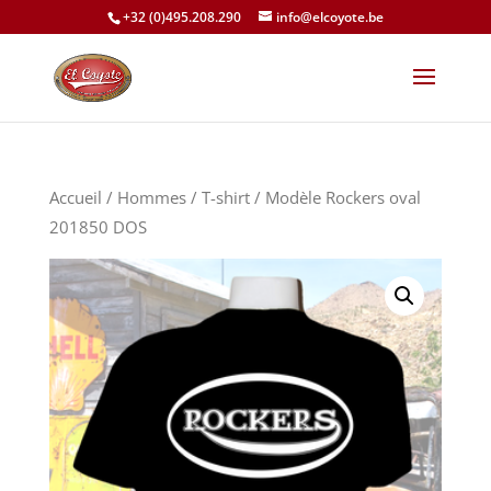
+32 (0)495.208.290
info@elcoyote.be
Accueil
/
Hommes
/
T-shirt
/ Modèle Rockers oval
201850 DOS