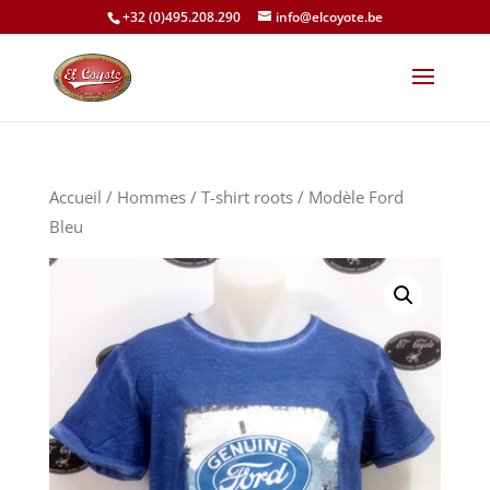
+32 (0)495.208.290
info@elcoyote.be
Accueil
/
Hommes
/
T-shirt roots
/ Modèle Ford
Bleu