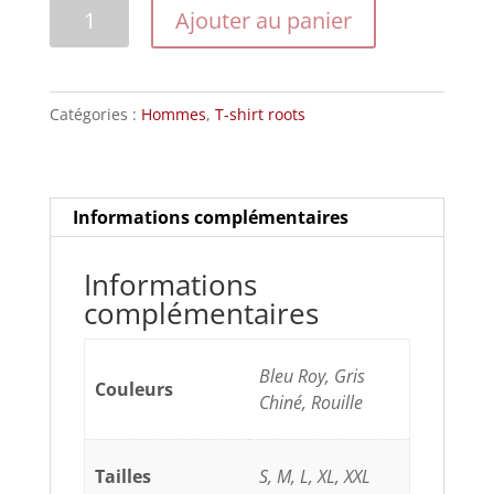
quantité
Ajouter au panier
de
Modèle
Ford
Catégories :
Hommes
,
T-shirt roots
Bleu
Informations complémentaires
Informations
complémentaires
Bleu Roy, Gris
Couleurs
Chiné, Rouille
Tailles
S, M, L, XL, XXL