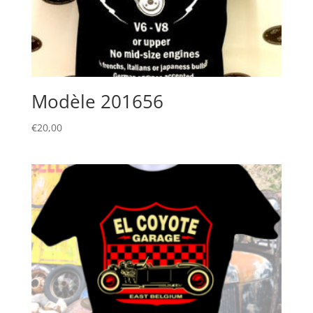
Modèle 201656
€
20,00