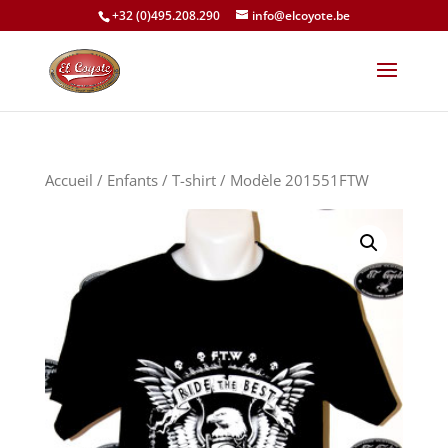
+32 (0)495.208.290
info@elcoyote.be
Accueil
/
Enfants
/
T-shirt
/ Modèle 201551FTW