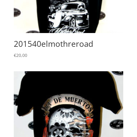
201540elmothreroad
€
20,00