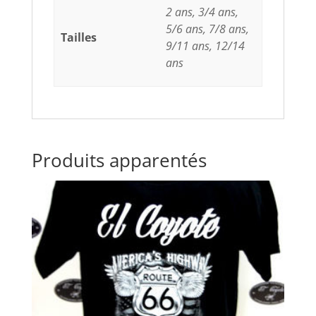
2 ans, 3/4 ans,
5/6 ans, 7/8 ans,
Tailles
9/11 ans, 12/14
ans
Produits apparentés