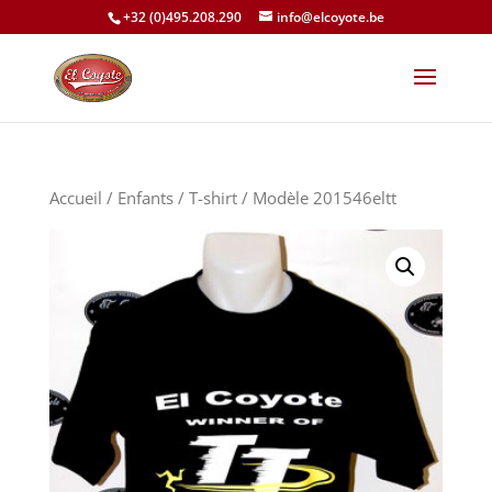
+32 (0)495.208.290
info@elcoyote.be
Accueil
/
Enfants
/
T-shirt
/ Modèle 201546eltt