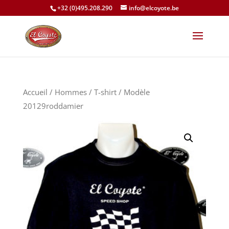
+32 (0)495.208.290
info@elcoyote.be
Accueil
/
Hommes
/
T-shirt
/ Modèle
20129roddamier