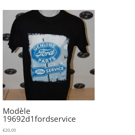
Modèle
19692d1fordservice
€
20,00