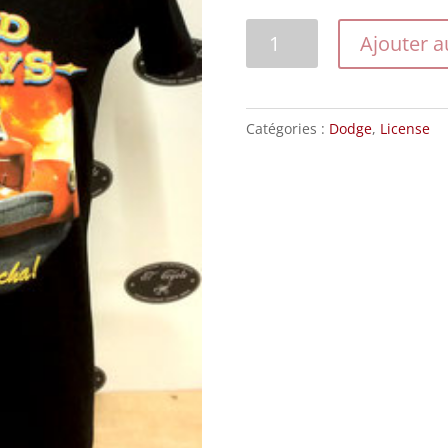
quantité
Ajouter a
de
LG21305D3-
1
Catégories :
Dodge
,
License