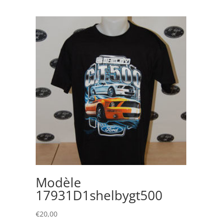
Modèle
17931D1shelbygt500
€
20,00