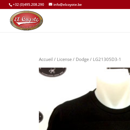
+32 (0)495.208.290
info@elcoyote.be
Accueil
/
License
/
Dodge
/ LG21305D3-1