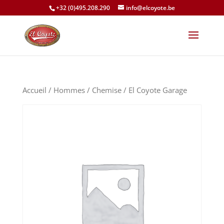
+32 (0)495.208.290
info@elcoyote.be
Accueil
/
Hommes
/
Chemise
/ El Coyote Garage