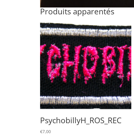
Produits apparentés
PsychobillyH_ROS_REC
€
7,00