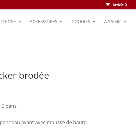
Article 0
LICENSE
ACCESSOIRES
GOODIES
A SAISIR
cker brodée
 5 pans
 panneau avant avec mousse de haute