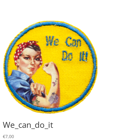
We_can_do_it
€
7,00