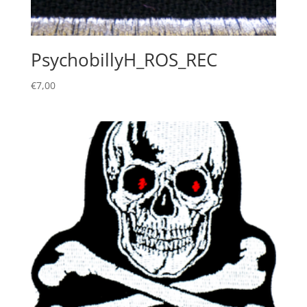
PsychobillyH_ROS_REC
€
7,00