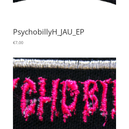
PsychobillyH_JAU_EP
€
7,00