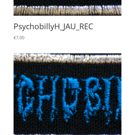
PsychobillyH_JAU_REC
€
7,00