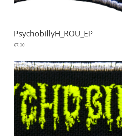
PsychobillyH_ROU_EP
€
7,00